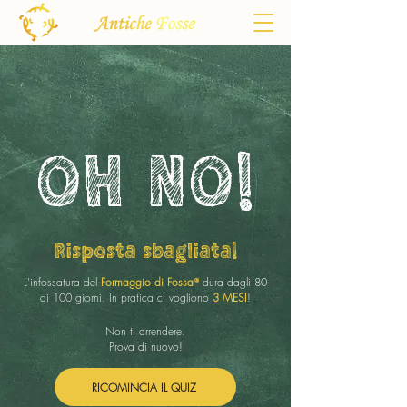
OH NO!
Risposta sbagliata!
L'infossatura del
Formaggio di Fossa
dura dagli 80
®
ai 100 giorni. In pratica ci vogliono
3 MESI
!
Non ti arrendere.
Prova di nuovo!
RICOMINCIA IL QUIZ